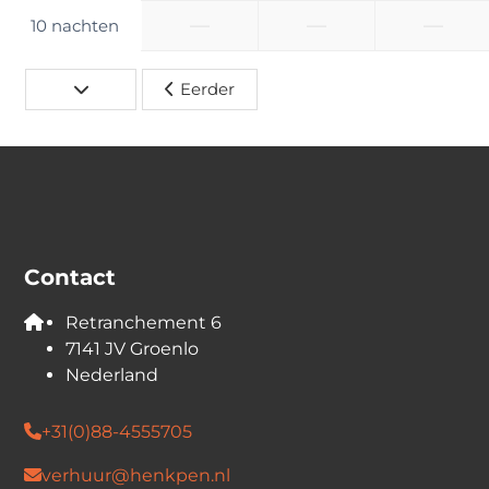
—
—
—
10 nachten
Eerder
Contact
Retranchement 6
7141 JV Groenlo
Nederland
+31(0)88-4555705
verhuur@henkpen.nl