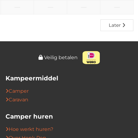
—
—
—
—
Later
Veilig betalen
Kampeermiddel
Camper
Caravan
Camper huren
Hoe werkt huren?
Over Henk Pen