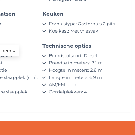
aatsen
Keuken
n
Fornuistype: Gasfornuis 2 pits
Koelkast: Met vriesvak
Technische opties
meer ↓
lek: 2
Brandstofsoort: Diesel
t
Breedte in meters: 2,1 m
tie
Hoogte in meters: 2,8 m
e slaapplek (cm):
Lengte in meters: 6,9 m
AM/FM radio
re slaapplek
Gordelplekken: 4
gordelplekken
Cruise Control
Achteruitrijcamera
)
Kleur buitenzijde