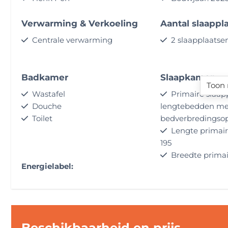
Verwarming & Verkoeling
Aantal slaappl
Centrale verwarming
2 slaapplaatse
Badkamer
Slaapkamer
Toon 
Wastafel
Primaire slaapp
Douche
lengtebedden me
Toilet
bedverbredingsop
Lengte primair
195
Breedte primai
Energielabel:
(cm): 200
Kampeerbenodigdheden en
Milieusticker(s
Beschikbaarheid en prijs
accessoires