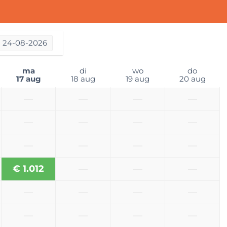
ankrijk:
Buitenzijde: Wit
uitsland:
a
24-08-2026
ma
di
wo
do
17 aug
18 aug
19 aug
20 aug
—
—
—
—
Verzekering
aatschappij:
—
—
—
—
rnationaal
—
—
—
—
rvoer:
€ 1.012
—
—
—
inbegrepen
s: Rijbewijs B
—
—
—
—
umleeftijd van
aren: 23
—
—
—
—