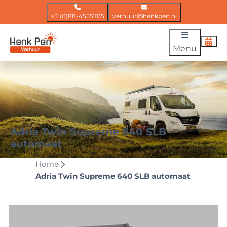
+31(0)88-4555705
verhuur@henkpen.nl
Menu
Adria Twin Supreme 640 SLB
automaat
Home
Adria Twin Supreme 640 SLB automaat