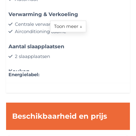
Verwarming & Verkoeling
Centrale verwarming
Toon meer ↓
Airconditioning cabine
Aantal slaapplaatsen
2 slaapplaatsen
Keuken
Energielabel:
Kitchenette
Fornuistype: Gasfornuis 2 pits
Koelkast: Met vriesvak
Badkamer
Beschikbaarheid en prijs
Wastafel
Douche
Toilet