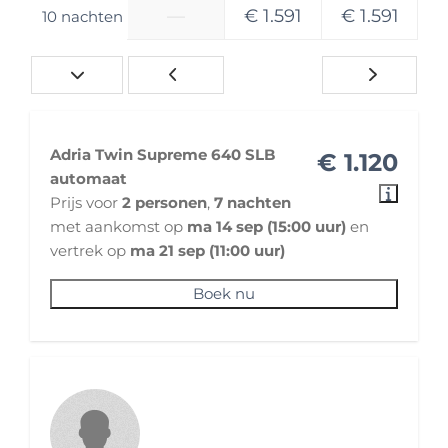
Navigatiesysteem inbouw
—
€ 1.591
€ 1.591
10 nachten
Trekhaak
Kampeerbenodigdheden en accessoires
Fietsendrager: Op de achterklep of drager op
de trekhaak
Adria Twin Supreme 640 SLB
Gasflessen: 2 gasflessen, waarvan 1 volledig
€ 1.120
automaat
gevuld
Prijs voor
2 personen
,
7 nachten
Comfort Safe inventarispakket
met aankomst op
ma 14 sep (15:00 uur)
en
Casetteluifel
vertrek op
ma 21 sep (11:00 uur)
Milieusticker(s)
Boek nu
Milieusticker Duitsland: aanwezig
Kleur buitenzijde
Buitenzijde: Grijs
Huisregels