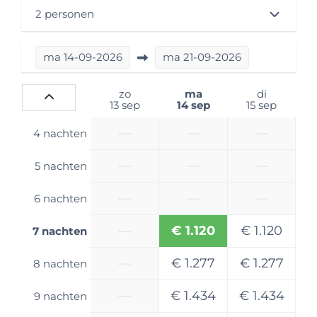
2 personen
Slaapkamer
Primaire slaapplek: Tweepersoonsbed
ma
14-09-2026
ma
21-09-2026
Lengte primaire slaapplek (cm): 192
Breedte primaire slaapplek (cm): 190
zo
ma
di
13 sep
14 sep
15 sep
Beddengoed inbegrepen? : Nee
—
—
—
4 nachten
Technische opties
—
—
—
Lengte in meters: 6,4 m
5 nachten
Hoogte in meters: 2,6 m
—
—
—
6 nachten
Gordelplekken: 4 gordelplekken
Breedte in meters: 2,1 m
—
€ 1.120
€ 1.120
7 nachten
Brandstofsoort: Diesel
AM/FM radio
—
€ 1.277
€ 1.277
8 nachten
Stuurbekrachtiging
Cruise Control
—
€ 1.434
€ 1.434
9 nachten
Achteruitrijcamera