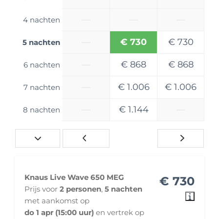
Lengte secundaire slaapplek (cm): 200
—
—
—
4 nachten
Breedte secundaire slaapplek (cm): 124
Beddengoed inbegrepen? : Nee
—
€ 730
€ 730
5 nachten
Technische opties
—
€ 868
€ 868
6 nachten
Hoogte in meters: 2,9 m
Breedte in meters: 2,3 m
—
€ 1.006
€ 1.006
7 nachten
Brandstofsoort: Diesel
Gordelplekken: 4 gordelplekken
—
€ 1.144
—
8 nachten
Lengte in meters: 6,9 m
AM/FM radio
Cruise Control
Achteruitrijcamera
Knaus Live Wave 650 MEG
Kampeerbenodigdheden en accessoires
€ 730
Prijs voor
2 personen
,
5 nachten
Fietsendrager: 2 rails systeem voor maximaal
met aankomst op
60KG belading met handmatige lift
do 1 apr (15:00 uur)
en vertrek op
Gasflessen: 2 gasflessen, waarvan 1 volledig