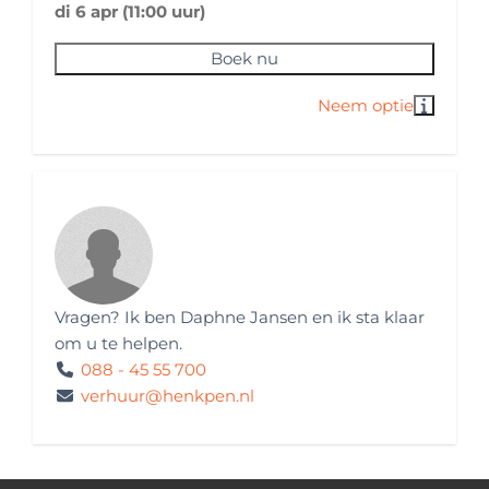
di 6 apr (11:00 uur)
gevuld
Casetteluifel
Boek nu
Milieusticker(s)
Milieusticker Duitsland: aanwezig
Kleur buitenzijde
Buitenzijde: Wit
Huisregels
Vragen? Ik ben Daphne Jansen en ik sta klaar
Kilometervrij
om u te helpen.
Buitenlandreizen: toegestaan
088 - 45 55 700
Huisdieren: toegestaan
verhuur@henkpen.nl
Roken: niet toegestaan
Festivalbezoek: niet toegestaan
Wintersportvakantie: niet toegestaan