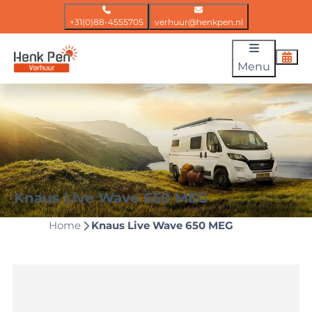
+31(0)88-4555705
verhuur@henkpen.nl
Menu
Knaus Live Wave 650 MEG
Home
Knaus Live Wave 650 MEG