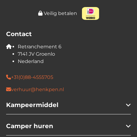
Veiligheid en Verzekering
Veilig betalen
Verzekeringsmaatschappij: Aveco
Pechhulp: Internationaal
Vervangend vervoer: Internationaal
Contact
Repatriëring: inbegrepen
Vereist rijbewijs: Rijbewijs B
Retranchement 6
Vereiste minimumleeftijd van de bestuurder in
7141 JV Groenlo
jaren: 23
Nederland
Rookmelder / Koolmonoxidemelder
+31(0)88-4555705
verhuur@henkpen.nl
Kampeermiddel
Camper huren