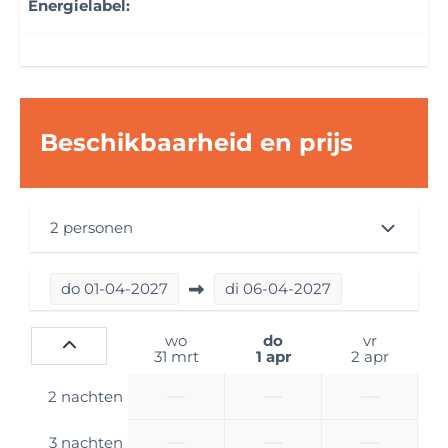
Energielabel:
4 slaapplaatsen
Keuken
Fornuistype: Gasfornuis 3 pits
Koelkast: Met vriesvak
Beschikbaarheid en prijs
Badkamer
Wastafel
2 personen
Douche
Toilet
do
01-04-2027
di
06-04-2027
Slaapkamer
wo
do
vr
Primaire slaapplek: 2 lengtebedden met
31 mrt
1 apr
2 apr
bedverbredingsoptie
Lengte primaire slaapplek (cm): 200
—
—
—
2 nachten
Breedte primaire slaapplek (cm): 200
—
—
—
Secundaire slaapplek: Hefbed
3 nachten