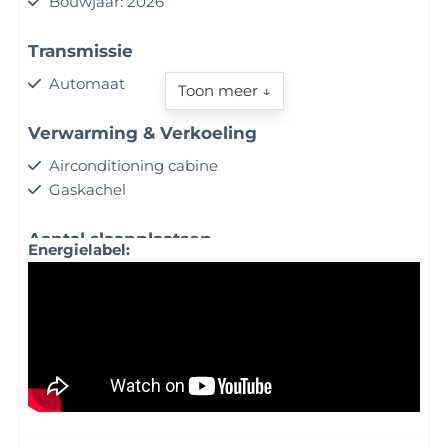
Bouwjaar: 2026
Transmissie
Automaat
Toon meer ↓
Verwarming & Verkoeling
Airconditioning cabine
Gaskachel
Aantal slaapplaatsen
Energielabel:
4 slaapplaatsen
Keuken
Fornuistype: Gasfornuis 2 pits
Koelkast: Met vriesvak
Badkamer