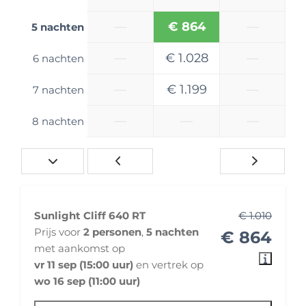
Lengte in meters: 6,4 m
—
€ 864
—
5 nachten
Hoogte in meters: 2,9 m
Navigatiesysteem inbouw
—
€ 1.028
—
6 nachten
Achteruitrijcamera
Cruise Control
—
€ 1.199
—
7 nachten
Stuurbekrachtiging
AM/FM radio
—
—
—
8 nachten
Kampeerbenodigdheden en accessoires
Gasflessen: 2 gasflessen, waarvan 1 volledig
gevuld
Fietsendrager: Van Bike Swing Buscamper
fietsendrager voor 2 fietsen tot 80 KG
Sunlight Cliff 640 RT
€ 1.010
Casetteluifel
Prijs voor
2 personen
,
5 nachten
€ 864
met aankomst op
Milieusticker(s)
vr 11 sep (15:00 uur)
en vertrek op
wo 16 sep (11:00 uur)
Milieusticker Duitsland: aanwezig