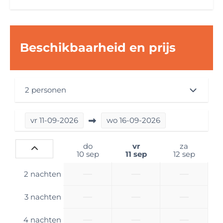
Wastafel
Douche
Toilet
Beschikbaarheid en prijs
Slaapkamer
Primaire slaapplek: 2 lengtebedden met
bedverbredingsoptie
2 personen
Lengte primaire slaapplek (cm): 192
Breedte primaire slaapplek (cm): 194
Secundaire slaapplek: Hefbed
vr
11-09-2026
wo
16-09-2026
Lengte secundaire slaapplek (cm): 206
Breedte secundaire slaapplek (cm): 143
do
vr
za
Beddengoed inbegrepen? : Nee
10 sep
11 sep
12 sep
—
—
—
2 nachten
Technische opties
Breedte in meters: 2,1 m
—
—
—
3 nachten
Brandstofsoort: Diesel
Gordelplekken: 4 gordelplekken
—
—
—
4 nachten