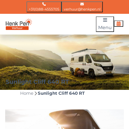
+31(0)88-4555705
verhuur@henkpen.nl
Menu
Sunlight Cliff 640 RT
Home
Sunlight Cliff 640 RT