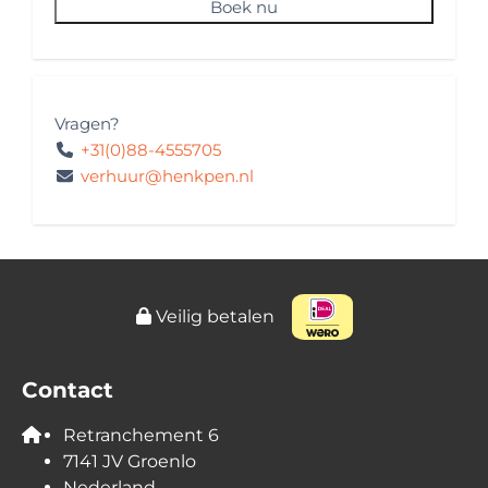
Boek nu
Kleur buitenzijde
Buitenzijde: Grijs
Huisregels
Vragen?
Kilometervrij
+31(0)88-4555705
Buitenlandreizen: toegestaan
verhuur@henkpen.nl
Huisdieren: toegestaan
Roken: niet toegestaan
Festivalbezoek: niet toegestaan
Wintersportvakantie: niet toegestaan
Veilig betalen
Veiligheid en Verzekering
Verzekeringsmaatschappij: Aveco
Contact
Pechhulp: Internationaal
Vervangend vervoer: Internationaal
Retranchement 6
Repatriëring: inbegrepen
7141 JV Groenlo
Vereist rijbewijs: Rijbewijs B
Nederland