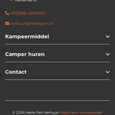
Vereiste minimumleeftijd van de bestuurder in
jaren: 23
+31(0)88-4555705
Rookmelder / Koolmonoxidemelder
Isofix: aanwezig
verhuur@henkpen.nl
Kampeermiddel
Camper huren
Contact
·
© 2026 Henk Pen Verhuur
Algemene voorwaarden