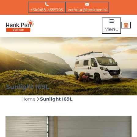
+31(0)88-4555705
verhuur@henkpen.nl
Menu
Sunlight I69L
Home
Sunlight I69L