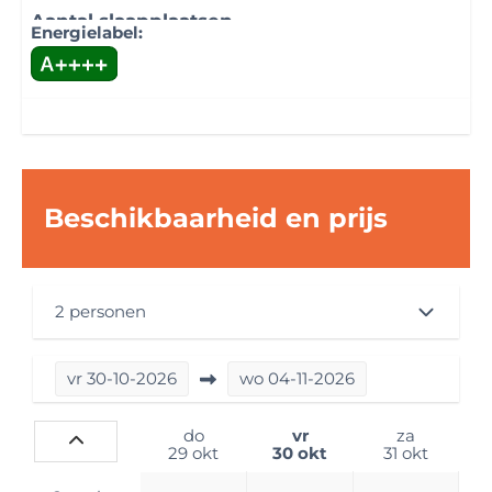
Aantal slaapplaatsen
Energielabel:
4 slaapplaatsen
Keuken
Fornuistype: Gasfornuis 2 pits
Koelkast: Met vriesvak
Beschikbaarheid en prijs
Badkamer
Wastafel
Douche
2 personen
Toilet
Slaapkamer
vr
30-10-2026
wo
04-11-2026
Primaire slaapplek: Queensbed
Lengte primaire slaapplek (cm): 195
do
vr
za
29 okt
30 okt
31 okt
Breedte primaire slaapplek (cm): 150
Secundaire slaapplek: Hefbed