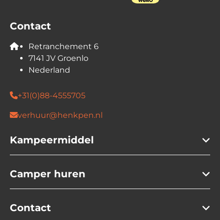
Wintersportvakantie: niet toegestaan
Contact
Veiligheid en Verzekering
Verzekeringsmaatschappij: Aveco
Retranchement 6
Pechhulp: Internationaal
7141 JV Groenlo
Vervangend vervoer: Internationaal
Nederland
Repatriëring: inbegrepen
Vereist rijbewijs: Rijbewijs B
+31(0)88-4555705
Vereiste minimumleeftijd van de bestuurder in
verhuur@henkpen.nl
jaren: 23
Rookmelder / Koolmonoxidemelder
Kampeermiddel
Isofix: aanwezig
Camper huren
Contact