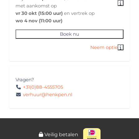
met aankomst op
Fietsendrager: 2 rails systeem voor maximaal
vr 30 okt (15:00 uur)
en vertrek op
60KG belading met handmatige lift
wo 4 nov (11:00 uur)
Casetteluifel
Boek nu
Milieusticker(s)
Milieusticker Frankrijk: Aanwezig
Milieusticker Duitsland: aanwezig
Kleur buitenzijde
Vragen?
Buitenzijde: Wit
+31(0)88-4555705
verhuur@henkpen.nl
Huisregels
Kilometervrij
Buitenlandreizen: toegestaan
Huisdieren: toegestaan
Roken: niet toegestaan
Veilig betalen
Festivalbezoek: niet toegestaan