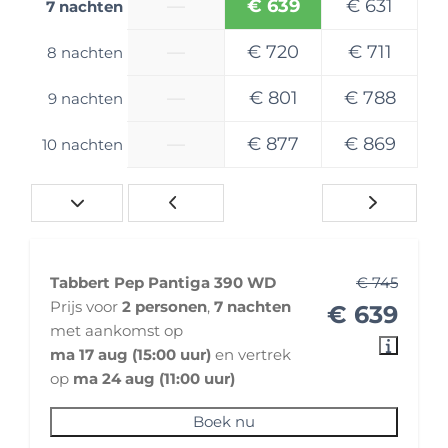
—
€ 639
€ 631
7 nachten
Slaapkamer
Primaire slaapplek: Queensbed
—
€ 720
€ 711
8 nachten
Lengte primaire slaapplek (cm): 200
Breedte primaire slaapplek (cm): 156
—
€ 801
€ 788
9 nachten
Beddengoed inbegrepen? : Nee
—
€ 877
€ 869
10 nachten
Huisregels
Buitenlandreizen: toegestaan
Huisdieren: toegestaan
Roken: niet toegestaan
Festivalbezoek: in overleg
Tabbert Pep Pantiga 390 WD
€ 745
Wintersportvakantie: niet toegestaan
Prijs voor
2 personen
,
7 nachten
€ 639
met aankomst op
Veiligheid en Verzekering
ma 17 aug (15:00 uur)
en vertrek
op
ma 24 aug (11:00 uur)
Verzekeringsmaatschappij: Aveco
Pechhulp: Moet huurder zelf verzorgen
Boek nu
Vervangend vervoer: Moet huurder zelf regelen