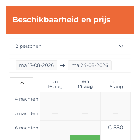
Afmetingen Caravan
Beschikbaarheid en prijs
Lengte in meters: kleiner dan 6,3 m
Breedte in meters: 2,3 m
Hoogte in meters: 2,6 m
2 personen
Gewichten caravan
Maximaal toelaatbaar gewicht in KG: 1400
ma
17-08-2026
ma
24-08-2026
Rijklaar gewicht in KG: 1153
zo
ma
di
Aantal slaapplaatsen
16 aug
17 aug
18 aug
2 slaapplaatsen
—
—
—
4 nachten
Badkamer
—
—
—
5 nachten
Wastafel
—
—
€ 550
6 nachten
Toilet