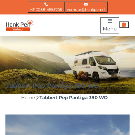
+31(0)88-4555705
verhuur@henkpen.nl
Menu
Tabbert Pep Pantiga 390 WD
Home
Tabbert Pep Pantiga 390 WD