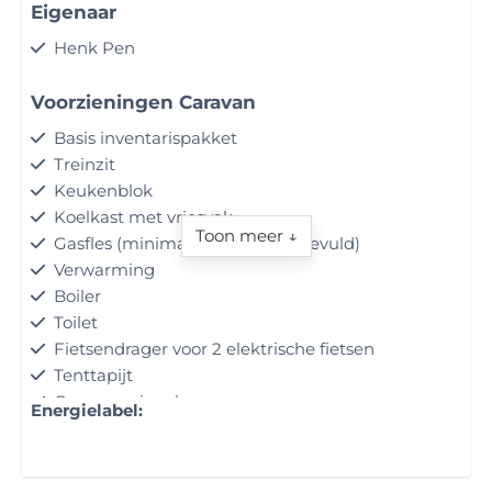
Eigenaar
Henk Pen
Voorzieningen Caravan
Basis inventarispakket
Treinzit
Keukenblok
Koelkast met vriesvak
Toon meer ↓
Gasfles (minimaal 1 volledig afgevuld)
Verwarming
Boiler
Toilet
Fietsendrager voor 2 elektrische fietsen
Tenttapijt
Caravanspiegels
Energielabel:
Casetteluifel
Mover
Let op: 13-polige aansluiting!