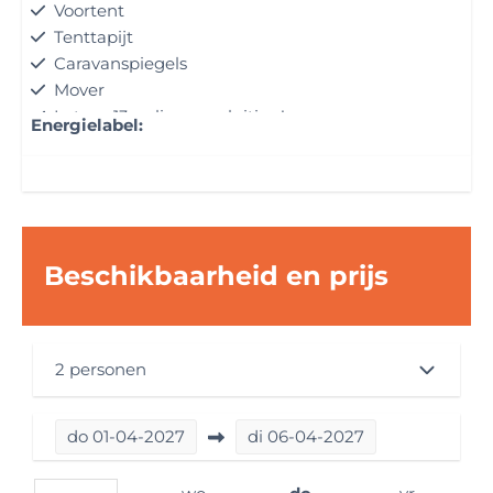
Voortent
Tenttapijt
Caravanspiegels
Mover
Let op: 13-polige aansluiting!
Energielabel:
Afmetingen Caravan
Breedte in meters: 2,3 m
Lengte in meters: 7,2 m
Hoogte in meters: 2,6 m
Beschikbaarheid en prijs
Gewichten caravan
Rijklaar gewicht in KG: 1248
2 personen
Maximaal toelaatbaar gewicht in KG: 1500
Bouwjaar
do
01-04-2027
di
06-04-2027
Bouwjaar: 2027