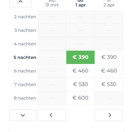
wo
do
vr
31 mrt
1 apr
2 apr
Verwarming & Verkoeling
—
—
—
2 nachten
Centrale verwarming
—
—
—
3 nachten
Aantal slaapplaatsen
5 slaapplaatsen
—
—
—
4 nachten
Keuken
—
€ 390
€ 390
5 nachten
Fornuistype: Gasfornuis 2 pits
—
€ 460
€ 460
6 nachten
Koelkast: Met vriesvak
—
€ 530
€ 530
7 nachten
Badkamer
Wastafel
—
€ 600
—
8 nachten
Toilet
Slaapkamer
Primaire slaapplek: Dwarsbed