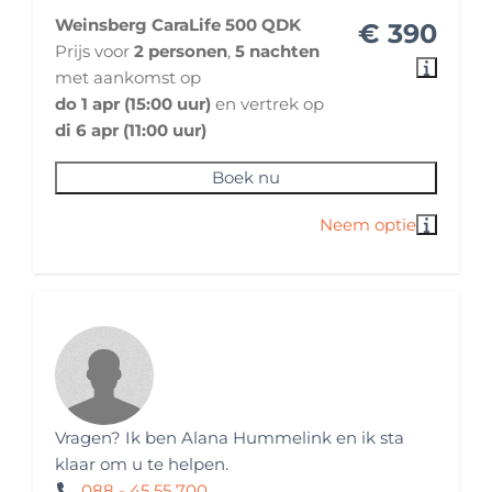
Lengte primaire slaapplek (cm): 208
Weinsberg CaraLife 500 QDK
€ 390
Breedte primaire slaapplek (cm): 140
Prijs voor
2 personen
,
5 nachten
Secundaire slaapplek: Stapelbed +
met aankomst op
bedombouw treinzit
do 1 apr (15:00 uur)
en vertrek op
Lengte secundaire slaapplek (cm): 187
di 6 apr (11:00 uur)
Breedte secundaire slaapplek (cm): 70
Beddengoed inbegrepen? : Nee
Boek nu
Veiligheid en Verzekering
Verzekeringsmaatschappij: Aveco
Pechhulp: Moet huurder zelf verzorgen
Vervangend vervoer: Moet huurder zelf regelen
Vereist rijbewijs: Rijbewijs B
Vereiste minimumleeftijd van de bestuurder in
jaren: 23
Vragen? Ik ben Alana Hummelink en ik sta
klaar om u te helpen.
088 - 45 55 700