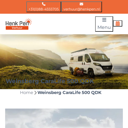
+31(0)88-4555705
verhuur@henkpen.nl
Menu
Weinsberg CaraLife 500 QDK
Home
Weinsberg CaraLife 500 QDK